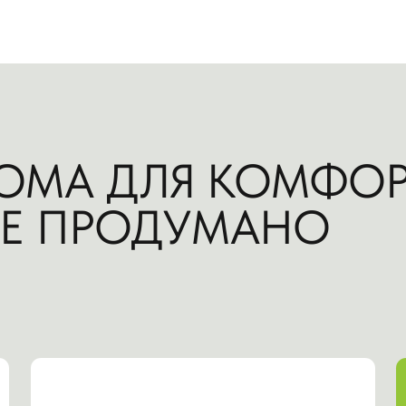
Подберем для вас земельный
Предост
участок, который
прое
соответствует вашим
пожеланиям
Выпол
Проведем юридическую экспертизу
Введем до
документов и поможем оформить
в собственность участок