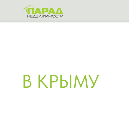
к
ГОТОВЫЕ ДО
В КРЫМУ
ПОД
Купите уже построенный дом
Поможем подоб
или закажите строительство
участок и обес
по вашему проекту
и качество на 