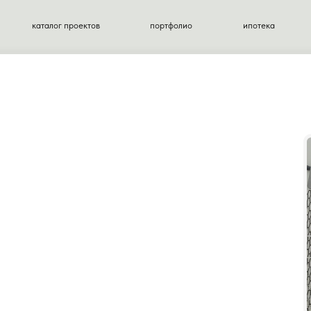
аталог проектов
портфолио
ипотека
контакты
МА
 КЛЮЧ
рать земельный
печим комфорт
каждом этапе